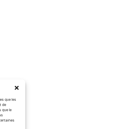
les que les
t de
 que le
as
certaines