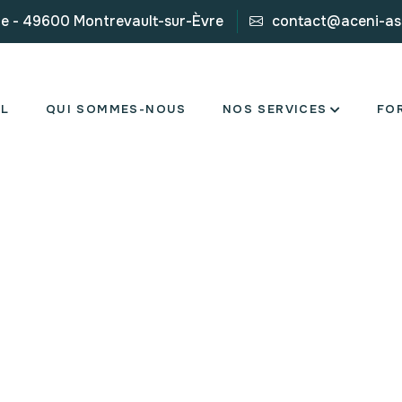
re - 49600 Montrevault-sur-Èvre
contact@aceni-ass
IL
QUI SOMMES-NOUS
NOS SERVICES
FO